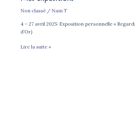
Non classé
/
Nam T
4 – 27 avril 2025: Exposition personnelle « Regard
d’Or)
Mes
Lire la suite »
expositions