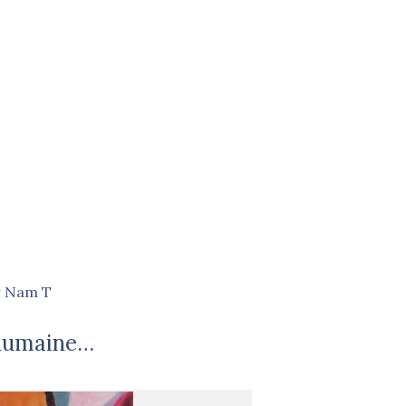
r
Nam T
e humaine…