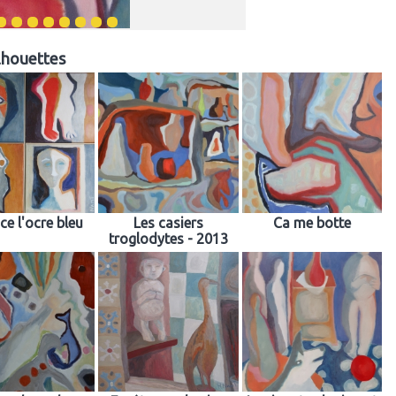
lhouettes
ce l'ocre bleu
Les casiers
Ca me botte
troglodytes - 2013