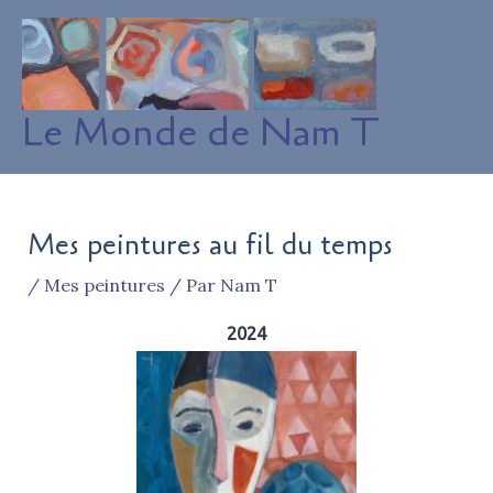
Aller
au
contenu
Le Monde de Nam T
Mes peintures au fil du temps
/
Mes peintures
/ Par
Nam T
2024